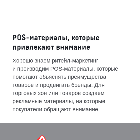
нужных форм или цветов.
Контакты
Отправить заявку
POS-материалы, которые
привлекают внимание
Хорошо знаем ритейл-маркетинг
и производим POS-материалы, которые
РОСТОВ-НА-ДОНУ
помогают объяснять преимущества
8 (800) 333-72-11
товаров и продвигать бренды. Для
торговых зон или товаров создаем
sale@plastikam.ru
рекламные материалы, на которые
покупатели обращают внимание.