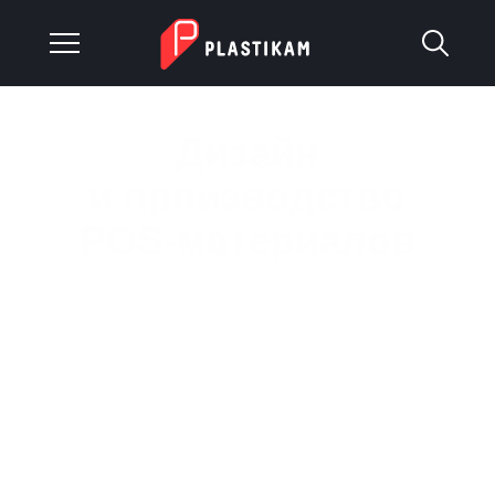
Дизайн
О компании
и производство
Каталог
POS-материалов
Услуги
Изделия на заказ
Мы разрабатываем уникальные
и типовые изделия на заказ, производим
Материалы
конструкции сложной конфигурации
по индивидуальным проектам. Если
Оплата и доставка
потребуется, то готовы сделать образец
изделия десять раз, чтобы добиться
Гарантия