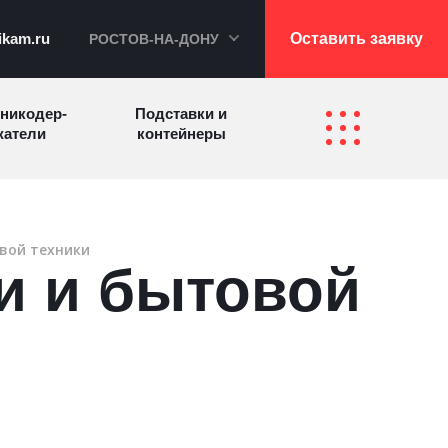
ikam.ru
Оставить заявку
РОСТОВ-НА-ДОНУ
никодер­
Подставки и
а­те­ли
контейнеры
Перекидные
фетницы
Инфостенды
системы
вой техники
и и бытовой
Другие
Самое разное
олезные
на заказ
зделия