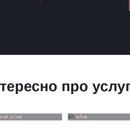
тересно про услу
ная резка
Гибка