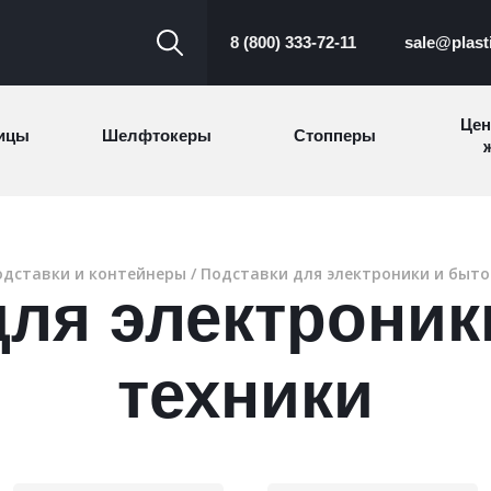
8 (800) 333-72-11
sale@plast
Цен
ицы
Шелфтокеры
Стопперы
ж
Торговые
Cтеллажи и
ицы
Сал
стойки
витрины
одставки и контейнеры
/ Подставки для электроники и быто
для электроник
Номерки для
ки
Сувениры
п
гардероба
и
техники