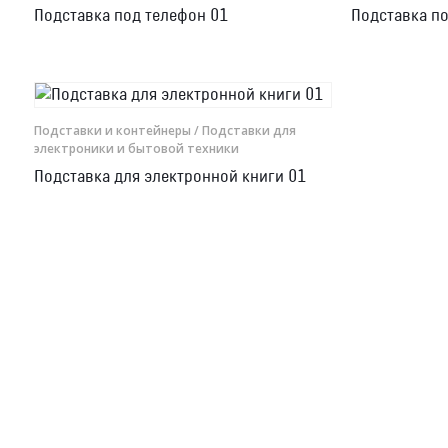
Подставка под телефон 01
Подставка п
Рамки для бумаг
Салфетницы
Самое разное на заказ
Подставки и контейнеры
/ Подставки для
электроники и бытовой техники
Сувениры
Подставка для электронной книги 01
Таблички
Урны из оргстекла