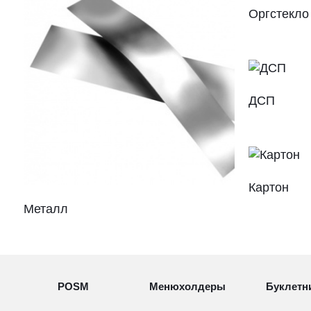
Оргстекло
ДСП
Картон
Металл
POSM
Менюхолдеры
Буклетн