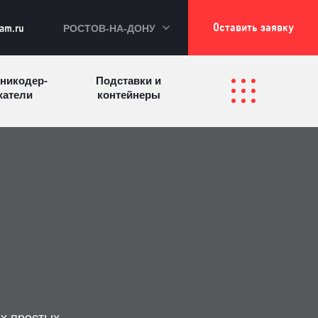
Оставить заявку
РОСТОВ-НА-ДОНУ
kam.ru
никодер­
Подставки и
а­те­ли
контейнеры
Перекидные
фетницы
Инфостенды
системы
Другие
Самое разное
олезные
на заказ
зделия
х простых