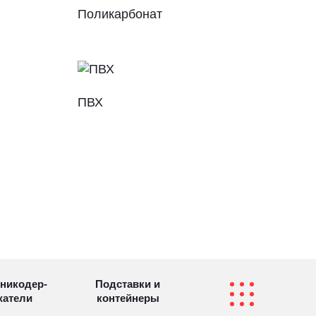
Поликарбонат
ПВХ
никодер­
Подставки и
а­те­ли
контейнеры