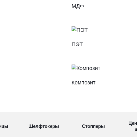
МДФ
ПЭТ
Композит
Цен
ицы
Шелфтокеры
Стопперы
ж