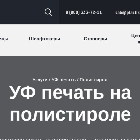
8 (800) 333-72-11
sale@plasti
Цен
ицы
Шелфтокеры
Стопперы
ж
Торговые
Cтеллажи и
ицы
Сал
стойки
витрины
Услуги
/
УФ печать
/ Полистирол
УФ печать на
Номерки для
ки
Сувениры
п
гардероба
и
полистироле
олетовая печать на полистироле — это один из самы