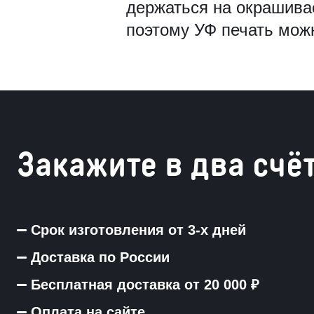
держаться на окрашива
Рамки для бумаг
поэтому УФ печать мож
Салфетницы
Самое разное на заказ
Сувениры
Таблички
Закажите в два счё
Урны из оргстекла
Срок изготовления от 3-х дней
Доставка по России
Бесплатная доставка от 20 000 ₽
Оплата на сайте