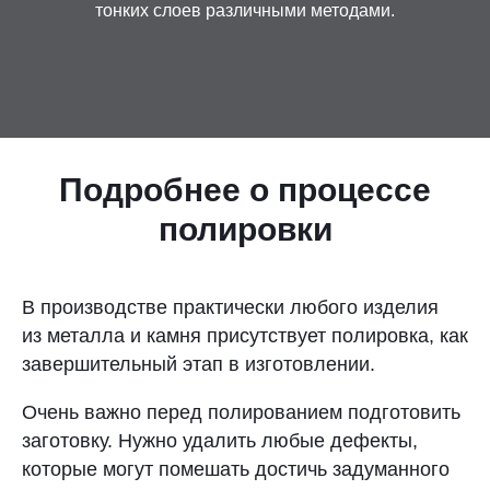
тонких слоев различными методами.
Контакты
Отправить заявку
Подробнее о процессе
полировки
РОСТОВ-НА-ДОНУ
8 (800) 333-72-11
В производстве практически любого изделия
из металла и камня присутствует полировка, как
sale@plastikam.ru
завершительный этап в изготовлении.
Очень важно перед полированием подготовить
заготовку. Нужно удалить любые дефекты,
которые могут помешать достичь задуманного