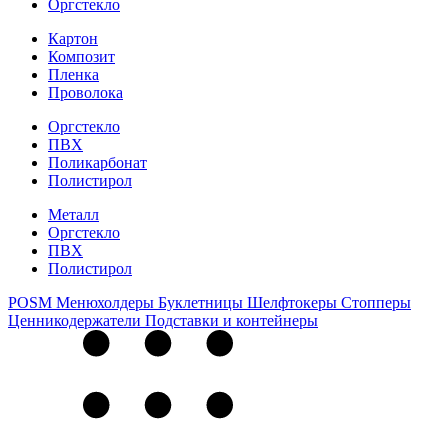
Оргстекло
Картон
Композит
Пленка
Проволока
Оргстекло
ПВХ
Поликарбонат
Полистирол
Металл
Оргстекло
ПВХ
Полистирол
POSM
Менюхолдеры
Буклетницы
Шелфтокеры
Стопперы
Ценникодер­жа­те­ли
Подставки и контейнеры