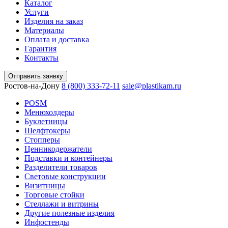
Каталог
Услуги
Изделия на заказ
Материалы
Оплата и доставка
Гарантия
Контакты
Отправить заявку
Ростов-на-Дону
8 (800) 333-72-11
sale@plastikam.ru
POSM
Менюхолдеры
Буклетницы
Шелфтокеры
Стопперы
Ценникодер­жа­те­ли
Подставки и контейнеры
Разделители товаров
Световые конструкции
Визитницы
Торговые стойки
Cтеллажи и витрины
Другие полезные изделия
Инфостенды