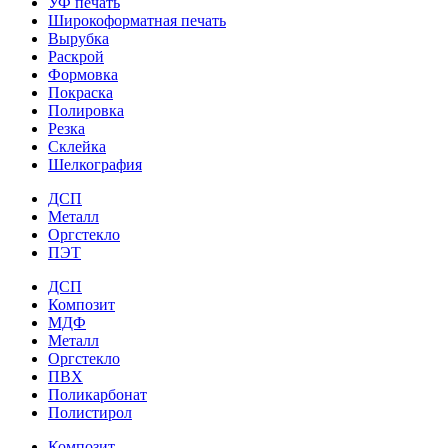
УФ печать
Широкоформатная печать
Вырубка
Раскрой
Формовка
Покраска
Полировка
Резка
Склейка
Шелкография
ДСП
Металл
Оргстекло
ПЭТ
ДСП
Композит
МДФ
Металл
Оргстекло
ПВХ
Поликарбонат
Полистирол
Композит