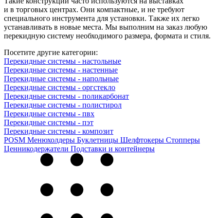
Такие конструкции часто используются на выставках
и в торговых центрах. Они компактные, и не требуют
специального инструмента для установки. Также их легко
устанавливать в новые места. Мы выполним на заказ любую
перекидную систему необходимого размера, формата и стиля.
Посетите другие категории:
Перекидные системы - настольные
Перекидные системы - настенные
Перекидные системы - напольные
Перекидные системы - оргстекло
Перекидные системы - поликарбонат
Перекидные системы - полистирол
Перекидные системы - пвх
Перекидные системы - пэт
Перекидные системы - композит
POSM
Менюхолдеры
Буклетницы
Шелфтокеры
Стопперы
Ценникодер­жа­те­ли
Подставки и контейнеры