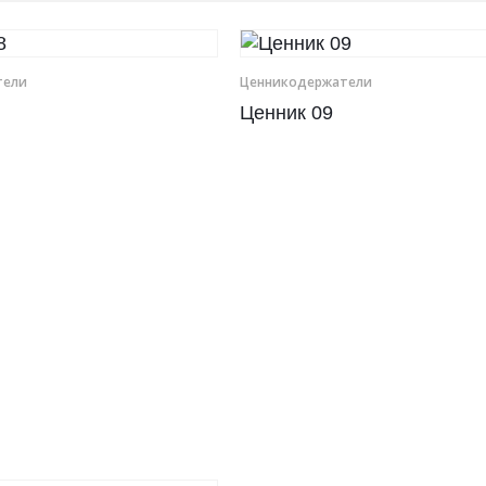
е­ли
Ценникодер­жа­те­ли
Ценник 09