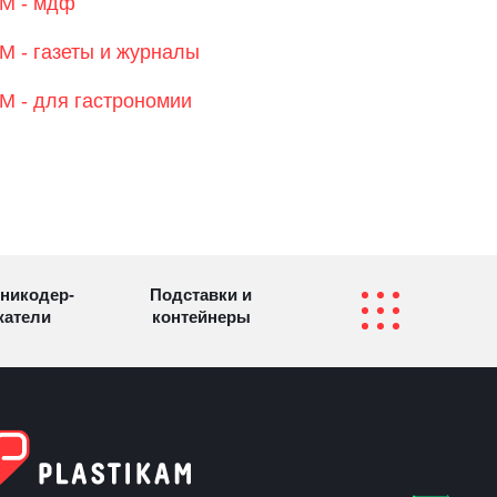
M - мдф
 - газеты и журналы
 - для гастрономии
никодер­
Подставки и
а­те­ли
контейнеры
Перекидные
фетницы
Инфостенды
системы
Другие
Самое разное