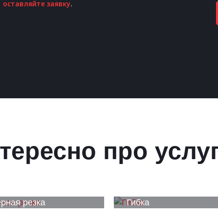
оставляйте заявку
.
тересно про услу
рная резка
Гибка