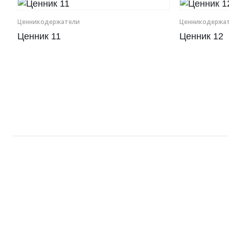
Рамки для бумаг
Ценникодер­жа­те­ли
Ценникодер­жа­т
Ценник 11
Ценник 12
Салфетницы
Самое разное на заказ
Сувениры
Таблички
Урны из оргстекла