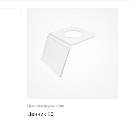
Ценникодер­жа­те­ли
Ценник 10