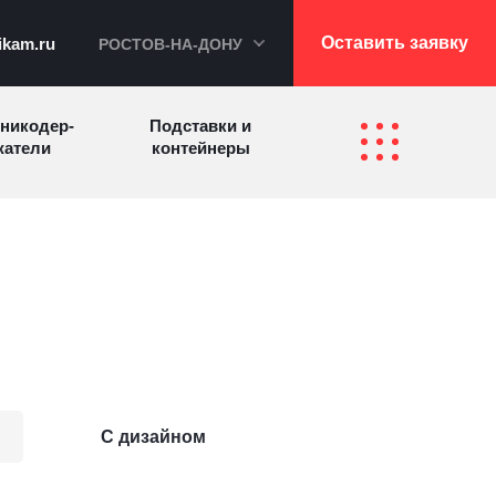
Оставить заявку
ikam.ru
РОСТОВ-НА-ДОНУ
никодер­
Подставки и
а­те­ли
контейнеры
Перекидные
фетницы
Инфостенды
системы
Другие
Самое разное
олезные
на заказ
зделия
С дизайном