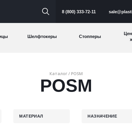
8 (800) 333-72-11
sale@plast
Цен
ицы
Шелфтокеры
Стопперы
ж
Торговые
Cтеллажи и
ицы
Сал
стойки
витрины
Каталог
/ POSM
POSM
Номерки для
ки
Сувениры
п
гардероба
и
МАТЕРИАЛ
НАЗНАЧЕНИЕ