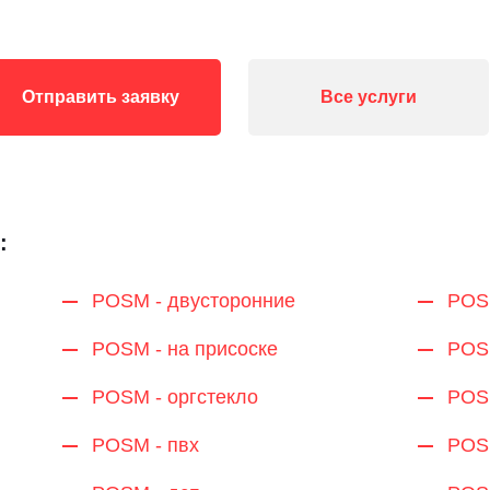
Отправить заявку
Все услуги
:
POSM - двусторонние
POS
POSM - на присоске
POS
POSM - оргстекло
POSM
POSM - пвх
POSM