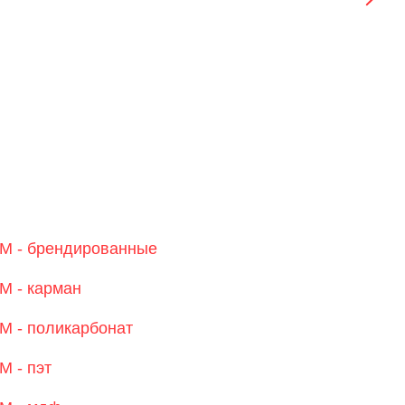
M - брендированные
M - карман
 - поликарбонат
 - пэт