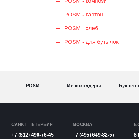
POSM - композит
POSM - картон
POSM - хлеб
POSM - для бутылок
POSM
Менюхолдеры
Буклетн
Разделители
Световые
Визитн
товаров
конструкции
САНКТ-ПЕТЕРБУРГ
МОСКВА
Е
+7 (812) 490-76-45
+7 (495) 649-82-57
8 
Рамки для
Урны из