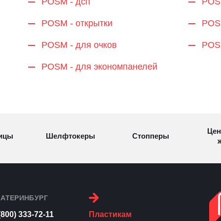
POSM - дсп
POS
POSM - открытки
POSM
POSM - для очков
POSM
POSM - для экономпанелей
Цен
ицы
Шелфтокеры
Стопперы
ж
Торговые
Cтеллажи и
ицы
Сал
стойки
витрины
КАТЕРИНБУРГ
(800) 333-72-11
Пластикам
Номерки для